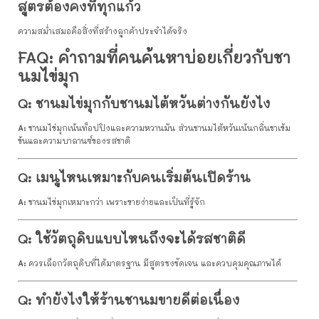
สูตรต้องคงที่ทุกแก้ว
ความสม่ำเสมอคือสิ่งที่สร้างลูกค้าประจำได้จริง
FAQ: คำถามที่คนค้นหาบ่อยเกี่ยวกับชา
นมไข่มุก
Q: ชานมไข่มุกกับชานมไต้หวันต่างกันยังไง
A:
ชานมไข่มุกเน้นท็อปปิงและความหวานมัน ส่วนชานมไต้หวันเน้นกลิ่นชาเข้ม
ข้นและความบาลานซ์ของรสชาติ
Q: เมนูไหนเหมาะกับคนเริ่มต้นเปิดร้าน
A:
ชานมไข่มุกเหมาะกว่า เพราะขายง่ายและเป็นที่รู้จัก
Q: ใช้วัตถุดิบแบบไหนถึงจะได้รสชาติดี
A:
ควรเลือกวัตถุดิบที่ได้มาตรฐาน มีสูตรชงชัดเจน และควบคุมคุณภาพได้
Q: ทำยังไงให้ร้านชานมขายดีต่อเนื่อง