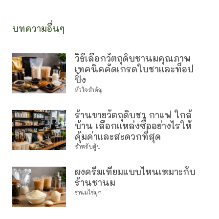
บทความอื่นๆ
วิธีเลือกวัตถุดิบชานมคุณภาพ
เทคนิคคัดเกรดใบชาและท็อป
ปิ้ง
หัวใจสำคัญ
ร้านขายวัตถุดิบชา กาแฟ ใกล้
บ้าน เลือกแหล่งซื้ออย่างไรให้
คุ้มค่าและสะดวกที่สุด
สำหรับผู้ป
ผงครีมเทียมแบบไหนเหมาะกับ
ร้านชานม
ชานมไข่มุก