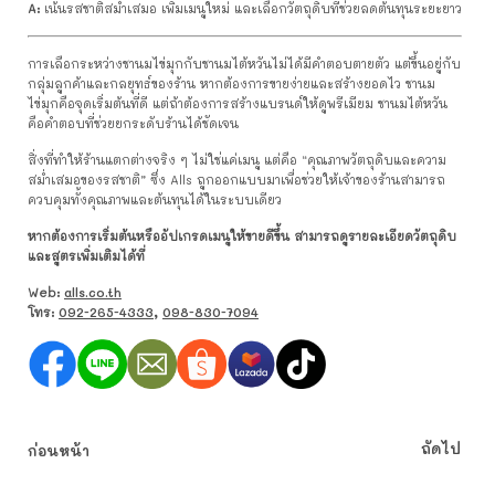
A:
เน้นรสชาติสม่ำเสมอ เพิ่มเมนูใหม่ และเลือกวัตถุดิบที่ช่วยลดต้นทุนระยะยาว
การเลือกระหว่างชานมไข่มุกกับชานมไต้หวันไม่ได้มีคำตอบตายตัว แต่ขึ้นอยู่กับ
กลุ่มลูกค้าและกลยุทธ์ของร้าน หากต้องการขายง่ายและสร้างยอดไว ชานม
ไข่มุกคือจุดเริ่มต้นที่ดี แต่ถ้าต้องการสร้างแบรนด์ให้ดูพรีเมียม ชานมไต้หวัน
คือคำตอบที่ช่วยยกระดับร้านได้ชัดเจน
สิ่งที่ทำให้ร้านแตกต่างจริง ๆ ไม่ใช่แค่เมนู แต่คือ “คุณภาพวัตถุดิบและความ
สม่ำเสมอของรสชาติ” ซึ่ง Alls ถูกออกแบบมาเพื่อช่วยให้เจ้าของร้านสามารถ
ควบคุมทั้งคุณภาพและต้นทุนได้ในระบบเดียว
หากต้องการเริ่มต้นหรืออัปเกรดเมนูให้ขายดีขึ้น สามารถดูรายละเอียดวัตถุดิบ
และสูตรเพิ่มเติมได้ที่
Web:
alls.co.th
โทร:
092-265-4333
,
098-830-7094
ถัดไป
ก่อนหน้า