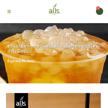
0
ก
 Alls
ชานมไข่มุก vs ชานมไต้หวัน เลือกขายแบบไหน
กำไรดีกว่า
ม
มิถุนายน 24, 2022
บขายดี
รา