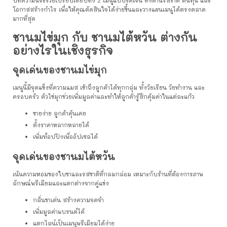
บทความนี้จะช่วยเปรียบเทียบทั้ง 2 เมนูแบบชัดเจน ทั้งด้านรสชาติ ต้นทุน และ
โอกาสสร้างกำไร เพื่อให้คุณตัดสินใจได้ง่ายขึ้นและวางแผนเมนูได้ตรงตลาด
มากที่สุด
ชานมไข่มุก กับ ชานมไต้หวัน ต่างกัน
อย่างไรในเชิงธุรกิจ
จุดเด่นของชานมไข่มุก
เมนูนี้มีจุดแข็งที่ความแมส เข้าถึงลูกค้าได้ทุกกลุ่ม ทั้งวัยเรียน วัยทำงาน และ
ครอบครัว ตัวไข่มุกช่วยเพิ่มมูลค่าและทำให้ลูกค้ารู้สึกคุ้มค่าในแต่ละแก้ว
ขายง่าย ลูกค้าคุ้นเคย
ตั้งราคาหลากหลายได้
เพิ่มท็อปปิงเพื่ออัปเซลได้
จุดเด่นของชานมไต้หวัน
เน้นความหอมของใบชาและรสชาติที่กลมกล่อม เหมาะกับร้านที่ต้องการภาพ
ลักษณ์พรีเมียมและแตกต่างจากคู่แข่ง
กลิ่นชาเด่น สร้างความจดจำ
เพิ่มมูลค่าแบรนด์ได้
แตกไลน์เป็นเมนูพรีเมียมได้ง่าย