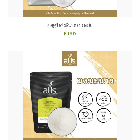
ผงยูสุไลท์3อิน1(ตรา ออลส์)
฿
190