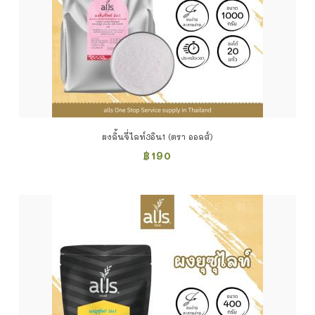
ผงลิ้นจี่ไลท์3อิน1 (ตรา ออลส์)
฿
190