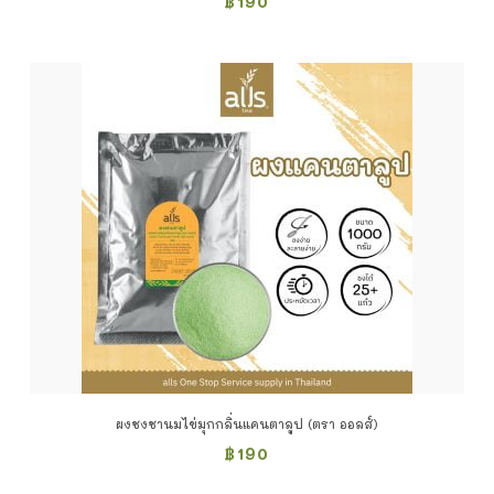
฿
190
ผงชงชานมไข่มุกกลิ่นแคนตาลูป (ตรา ออลส์)
฿
190