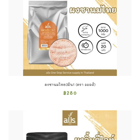
ผงชานมไทย3อิน1 (ตรา ออลส์)
฿
280