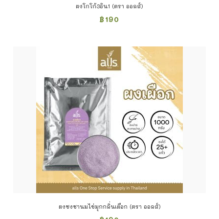
ผงโกโก้3อิน1 (ตรา ออลส์)
฿
190
ผงชงชานมไข่มุกกลิ่นเผือก (ตรา ออลส์)