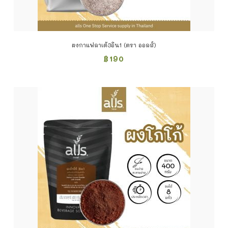
ผงกาแฟลาเต้3อิน1 (ตรา ออลส์)
฿
190