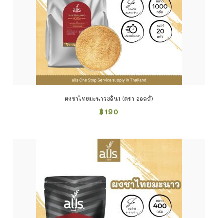
ผงชาไทยมะนาว3อิน1 (ตรา ออลส์)
฿
190