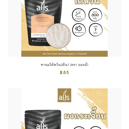
ชานมไต้หวัน3อิน1 (ตรา ออลส์)
฿
85