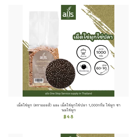
เม็ดไข่มุก (ตราออลส์) และ เม็ดไข่มุกไข่ปลา 1,000กรัม ไข่มุก ชา
นมไข่มุก
฿
48