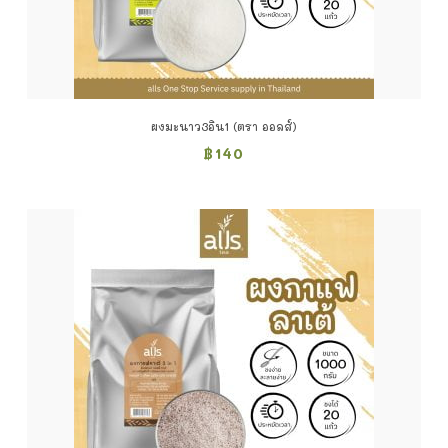
ผงมะนาว3อิน1 (ตรา ออลส์)
฿
140