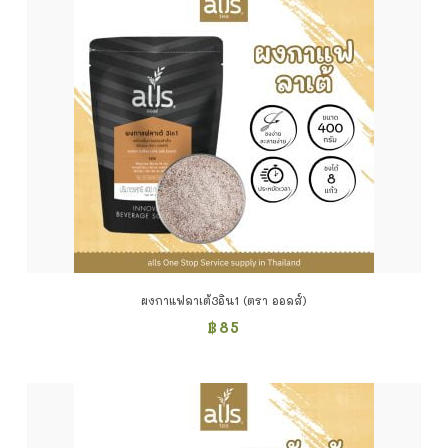
ผงกาแฟลาเต้3อิน1 (ตรา ออลส์)
฿
85