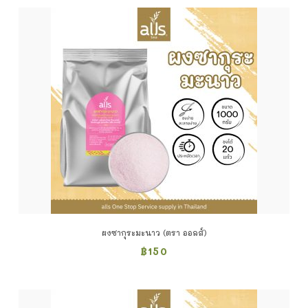
ผงซากุระมะนาว (ตรา ออลส์)
฿
150