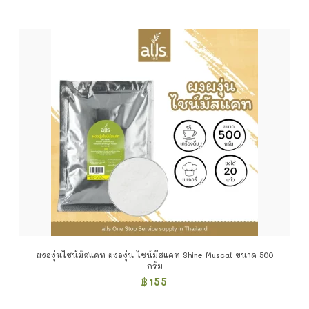
ผงองุ่นไชน์มัสแคท ผงองุ่น ไชน์มัสแคท Shine Muscat ขนาด 500
กรัม
฿
155