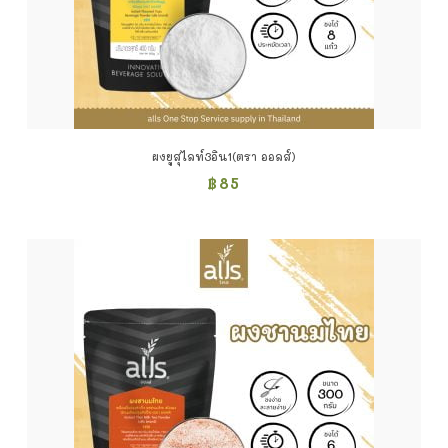
ผงยูสุไลท์3อิน1(ตรา ออลส์)
฿
85