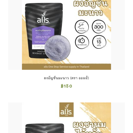
ผงอัญชันมะนาว (ตรา ออลส์)
฿
150