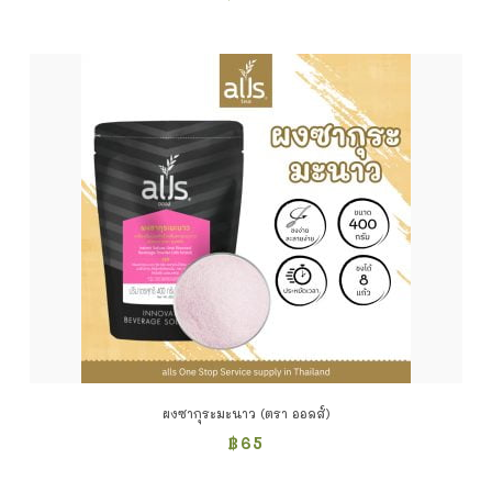
ผงซากุระมะนาว (ตรา ออลส์)
฿
65