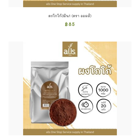
ผงโกโก้3อิน1 (ตรา ออลส์)
฿
85