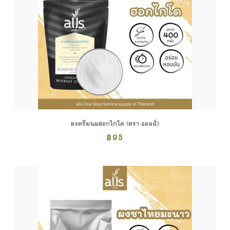
ผงครีมนมฮอกไกโด (ตรา ออลส์)
฿
95