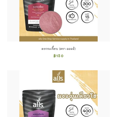
ผงกระเจี๊ยบ (ตรา ออลส์)
฿
150