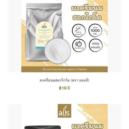
ผงครีมนมฮอกไกโด (ตรา ออลส์)
฿
195