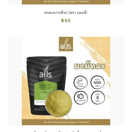
ผงมะนาว3อิน1 (ตรา ออลส์)
฿
65