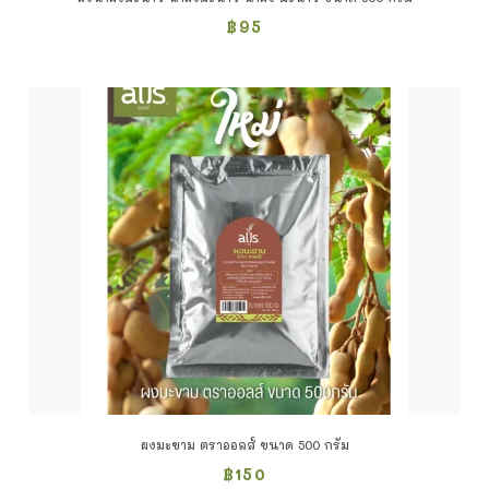
฿
95
ผงมะขาม ตราออลส์ ขนาด 500 กรัม
฿
150