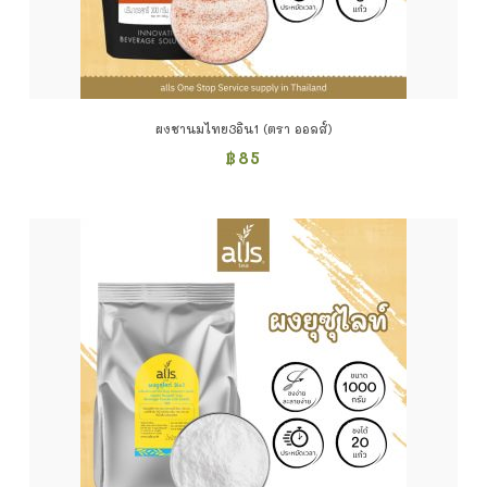
ผงชานมไทย3อิน1 (ตรา ออลส์)
฿
85