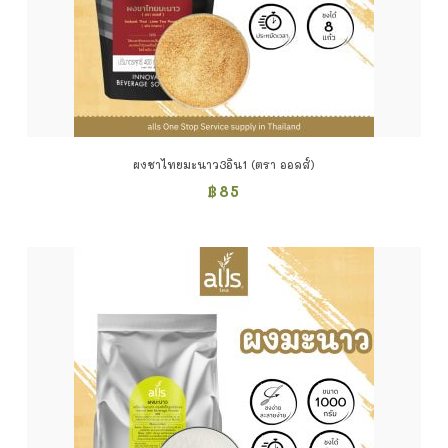
ผงชาไทยมะนาว3อิน1 (ตรา ออลส์)
฿
85