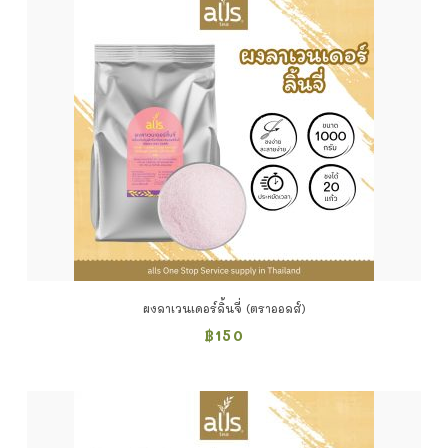
ผงลาเวนเดอร์ลิ้นจี่ (ตราออลส์)
฿
150