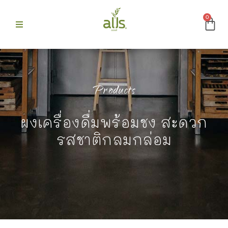
0
ก
 Alls
Products
ผงเครื่องดื่มพร้อมชง สะดวก
ม
รสชาติกลมกล่อม
บขายดี
รา