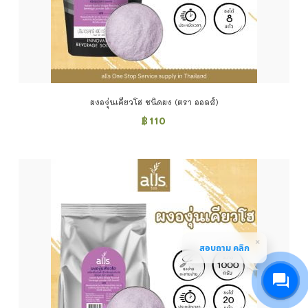
ผงองุ่นเคียวโฮ ชนิดผง (ตรา ออลส์)
฿
110
สอบถาม คลิก