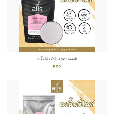
ผงลิ้นจี่ไลท์3อิน1 (ตรา ออลส์)
฿
85