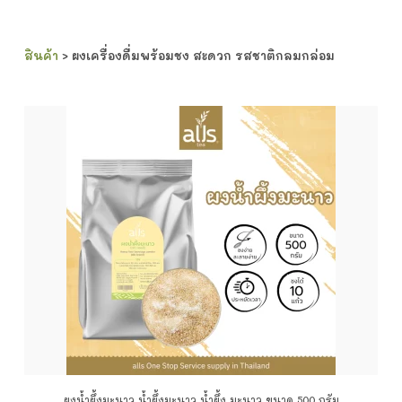
สินค้า
> ผงเครื่องดื่มพร้อมชง สะดวก รสชาติกลมกล่อม
ผงน้ำผึ้งมะนาว น้ำผึ้งมะนาว น้ำผึ้ง มะนาว ขนาด 500 กรัม