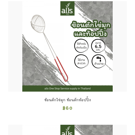
ช้อนตักไข่มุก ช้อนตักท้อปปิ้ง
฿
60