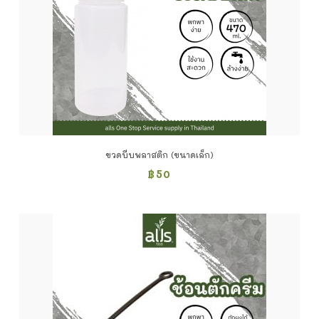
ขวดบีบพลาสติก (ขนาดเล็ก)
฿
50