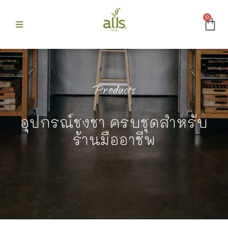
0
ก
 Alls
Products
อุปกรณ์ชงชา ครบชุดสำหรับ
ม
ร้านมืออาชีพ
บขายดี
รา