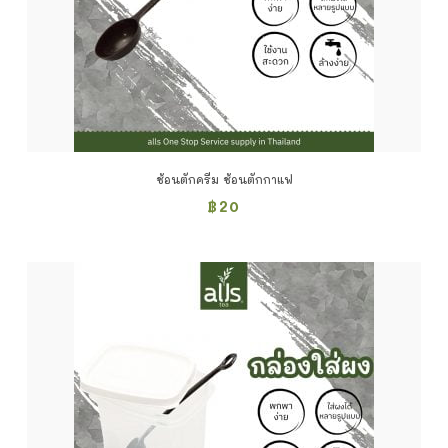
ช้อนตักครีม ช้อนตักกาแฟ
฿
20