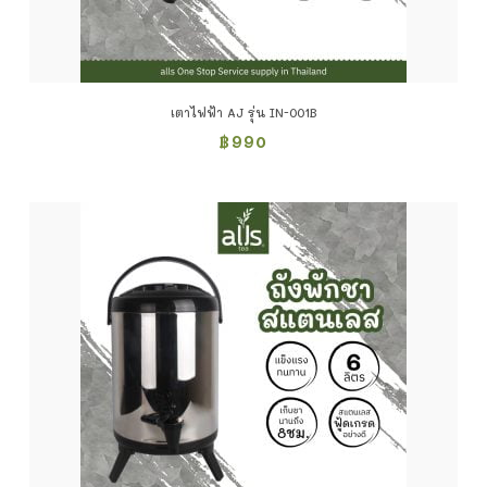
เตาไฟฟ้า AJ รุ่น IN-001B
฿
990