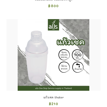
฿
800
แก้วเชค Shaker
฿
210