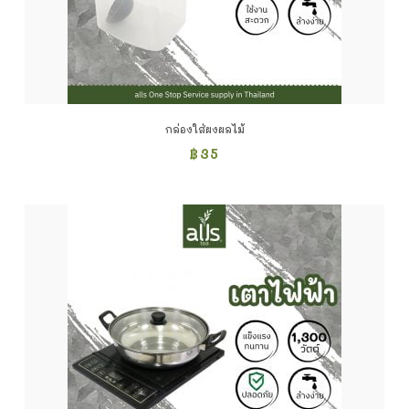
กล่องใส่ผงผลไม้
฿
35