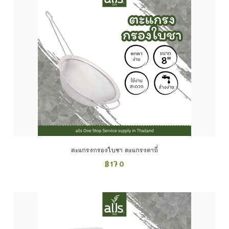
ตะแกรงกรองใบชา ตะแกรงตาถี่
฿
170