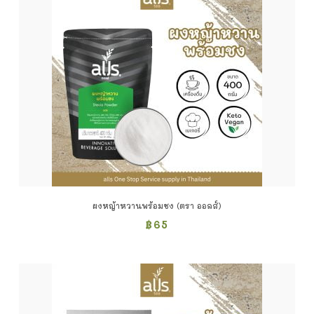
ผงหญ้าหวานพร้อมชง (ตรา ออลส์)
฿
65