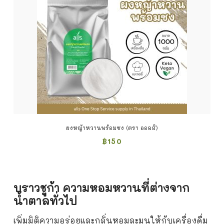
ผงหญ้าหวานพร้อมชง (ตรา ออลส์)
฿
150
บราวชูก้า
ความหอมหวานที่ต่างจาก
น้ำตาลทั่วไป
เพิ่มมิติความอร่อยและกลิ่นหอมละมุนให้กับเครื่องดื่ม