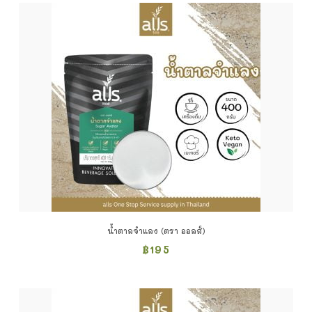
น้ำตาลจำแลง (ตรา ออลส์)
฿
195