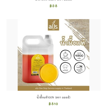
฿
38
น้ำผึ้งแท้100% (ตรา ออลส์)
฿
810