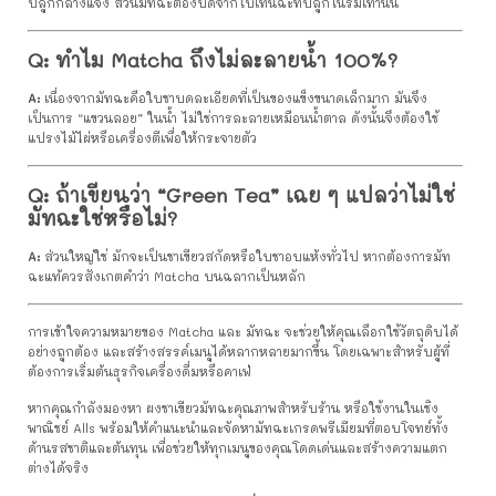
ปลูกกลางแจ้ง ส่วนมัทฉะต้องบดจากใบเทนฉะที่ปลูกในร่มเท่านั้น
Q: ทำไม Matcha ถึงไม่ละลายน้ำ 100%?
A:
เนื่องจากมัทฉะคือใบชาบดละเอียดที่เป็นของแข็งขนาดเล็กมาก มันจึง
เป็นการ “แขวนลอย” ในน้ำ ไม่ใช่การละลายเหมือนน้ำตาล ดังนั้นจึงต้องใช้
แปรงไม้ไผ่หรือเครื่องตีเพื่อให้กระจายตัว
Q: ถ้าเขียนว่า “Green Tea” เฉย ๆ แปลว่าไม่ใช่
มัทฉะใช่หรือไม่?
A:
ส่วนใหญ่ใช่ มักจะเป็นชาเขียวสกัดหรือใบชาอบแห้งทั่วไป หากต้องการมัท
ฉะแท้ควรสังเกตคำว่า Matcha บนฉลากเป็นหลัก
การเข้าใจความหมายของ Matcha และ มัทฉะ จะช่วยให้คุณเลือกใช้วัตถุดิบได้
อย่างถูกต้อง และสร้างสรรค์เมนูได้หลากหลายมากขึ้น โดยเฉพาะสำหรับผู้ที่
ต้องการเริ่มต้นธุรกิจเครื่องดื่มหรือคาเฟ่
หากคุณกำลังมองหา ผงชาเขียวมัทฉะคุณภาพสำหรับร้าน หรือใช้งานในเชิง
พาณิชย์ Alls พร้อมให้คำแนะนำและจัดหามัทฉะเกรดพรีเมียมที่ตอบโจทย์ทั้ง
ด้านรสชาติและต้นทุน เพื่อช่วยให้ทุกเมนูของคุณโดดเด่นและสร้างความแตก
ต่างได้จริง