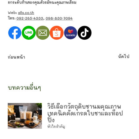
ยกระดับร้านของคุณด้วยมัทฉะคุณภาพเยี่ยม
Web:
alls.co.th
โทร:
092-265-4333
,
098-830-7094
ถัดไป
ก่อนหน้า
บทความอื่นๆ
วิธีเลือกวัตถุดิบชานมคุณภาพ
เทคนิคคัดเกรดใบชาและท็อป
ปิ้ง
หัวใจสำคัญ