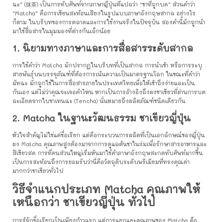
ฉะ” (抹茶) เป็นการทับศัพท์จากภาษาญี่ปุ่นที่แปลว่า “ชาที่ถูกบด” ส่วนคำว่า
“Matcha” คือการเขียนสะท้อนเสียงในรูปแบบภาษาอังกฤษสากล อย่างไร
ก็ตาม ในบริบทของการตลาดและการใช้งานจริงในปัจจุบัน สองคำนี้มักถูกนำ
มาใช้สื่อสารในมุมมองที่ต่างกันเล็กน้อย
1. นิยามทางภาษาและการสื่อสารระดับสากล
การใช้คำว่า Matcha มักปรากฏในบริบทที่เป็นสากล การนำเข้า หรือการระบุ
สายพันธุ์บนบรรจุภัณฑ์ที่ต้องการเน้นความเป็นมาตรฐานโลก ในขณะที่คำว่า
มัทฉะ มักถูกใช้ในการสื่อสารภายในประเทศไทยเพื่อให้เข้าถึงง่ายและเป็น
กันเอง แต่ไม่ว่าคุณจะเจอคำไหน หากเป็นการอ้างอิงถึงผงชาเขียวที่ผ่านการบด
ละเอียดจากใบชาเทนฉะ (Tencha) นั่นหมายถึงผลิตภัณฑ์ชนิดเดียวกัน
2. Matcha ในฐานะวัฒนธรรม ชาเขียวญี่ปุ่น
หัวใจสำคัญไม่ใช่แค่ชื่อเรียก แต่คือกระบวนการผลิตที่เป็นเอกลักษณ์ของญี่ปุ่น
ผง Matcha คุณภาพสูงต้องมาจากการดูแลต้นชาในร่มเพื่อรักษาสารอาหารและ
สีเขียวสด การที่คนส่วนใหญ่เริ่มหันมาใช้คำภาษาอังกฤษสะกดทับศัพท์มากขึ้น
เป็นการสะท้อนถึงการยอมรับว่านี่คือวัตถุดิบระดับพรีเมียมที่ทรงคุณค่า
มากกว่าชาเขียวทั่วไป
วิธีจำแนกประเภท Matcha คุณภาพให้
เหนือกว่า ชาเขียวญี่ปุ่น ทั่วไป
การรู้จักชื่อเรียกเป็นเพียงก้าวแรก แต่การแยกแยะคุณภาพของ Matcha คือ