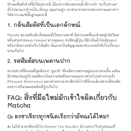
ทักษะที่แท้จริงที่มือใหม่ควรมี เนื่องจากท้องตลาดมักมีการนำ “ผงใบชาบด”
ทั่วไปมาแอบอ้างเป็น มัทฉะ คุณภาพสูง เราสามารถตรวจสอบความแตกต่าง
ได้จากเกณฑ์พื้นฐานเหล่านี้
1. กลิ่นสัมผัสที่เป็นเอกลักษณ์
Matcha ของแท้จะมีกลิ่นหอมที่เป็นธรรมชาติ มีความสดชื่นคล้ายหญ้าตัดใหม่
หรือสาหร่ายทะเล (Umami) หากคุณพบ ชาเขียวญี่ปุ่น ที่มีกลิ่นคั่วไหม้รุนแรง
หรือกลิ่นจางคล้ายใบไม้แห้ง นั่นอาจเป็นสัญญาณของชาเกรดต่ำที่เก็บเกี่ยวมา
นานเกินไป
2. รสสัมผัสบนเพดานปาก
ความต่างที่ชัดเจนที่สุดคือรส “อูมามิ” ที่จะมีความหวานนุ่มนวลปลายลิ้น แม้จะ
มีรสขมปนอยู่บ้างแต่ต้องเป็นความขมที่สะอาดและจางหายไปอย่างรวดเร็ว
(Pleasant Bitterness) แตกต่างจากผงชาเขียวทั่วไปที่มักจะมีรสฝาดเฝื่อนติด
คอจากปริมาณแทนนินที่สูงเกินไป
FAQ: สิ่งที่มือใหม่มักเข้าใจผิดเกี่ยวกับ
Matcha
Q: ผงชาเขียวทุกชนิดเรียกว่ามัทฉะได้ไหม?
A:
ไม่ได้ ผงชาเขียวทั่วไป (Green Tea Powder) มักบดจากใบชาเซนฉะที่