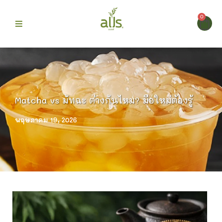
0
ก
 Alls
Matcha vs มัทฉะ ต่างกันไหม? มือใหม่ต้องรู้
ม
พฤษภาคม 19, 2026
บขายดี
รา