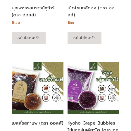
บุกเพชรรสบราวน์ชูก้าร์
เม็ดไข่มุกสีทอง (ตรา ออ
(ตรา ออลส์)
ลส์)
฿
120
฿
55
หยิบใส่ตะกร้า
หยิบใส่ตะกร้า
เยลลี่รสกาแฟ (ตรา ออลส์)
Kyoho Grape Bubbles
ไข่มุกองุ่นเคียวโฮ (ตรา ออ