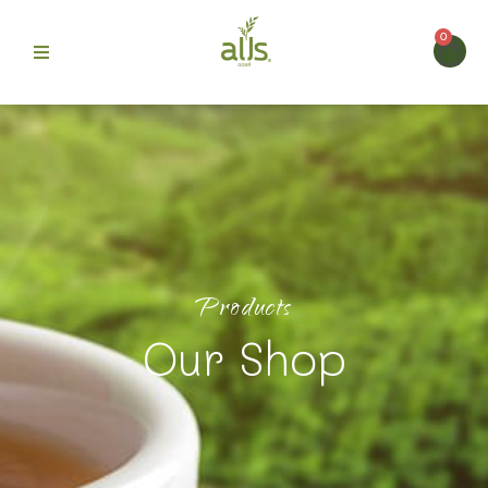
0
ก
>
สินค้า
ท้อปปิ้งเครื่องดื่มพรีเมียม เติมเสน่ห์และความอร่อยให้ทุก
> บุกเฉาก๊วย (ตรา ออลส์)
 Alls
แก้ว
ม
Products
บขายดี
Our Shop
รา