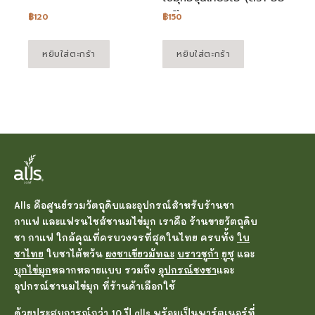
ลส์)
฿
120
฿
150
หยิบใส่ตะกร้า
หยิบใส่ตะกร้า
Alls คือศูนย์รวมวัตถุดิบและอุปกรณ์สำหรับร้านชา
กาแฟ และแฟรนไชส์ชานมไข่มุก เราคือ ร้านขายวัตถุดิบ
ชา กาแฟ ใกล้คุณที่ครบวงจรที่สุดในไทย ครบทั้ง
ใบ
ชาไทย
ใบชาไต้หวัน
ผงชาเขียวมัทฉะ
บราวชูก้า
ยูซุ
และ
บุกไข่มุก
หลากหลายแบบ รวมถึง
อุปกรณ์ชงชา
และ
อุปกรณ์ชานมไข่มุก ที่ร้านค้าเลือกใช้
ด้วยประสบการณ์กว่า 10 ปี alls พร้อมเป็นพาร์ตเนอร์ที่