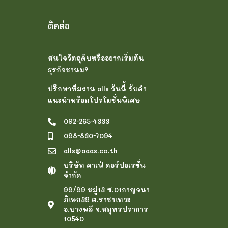
ติดต่อ
สนใจวัตถุดิบหรืออยากเริ่มต้น
ธุรกิจชานม?
ปรึกษาทีมงาน alls วันนี้ รับคำ
แนะนำพร้อมโปรโมชั่นพิเศษ
092-265-4333
098-830-7094
alls@aaas.co.th
บริษัท คาเฟ่ คอร์ปอเรชั่น
จำกัด
99/99 หมู่13 ซ.01กาญจนา
ภิเษก39 ต.ราชาเทวะ
อ.บางพลี จ.สมุทรปราการ
10540