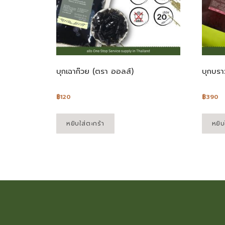
บุกเฉาก๊วย (ตรา ออลส์)
บุกบราว
฿
120
฿
390
หยิบใส่ตะกร้า
หยิบ