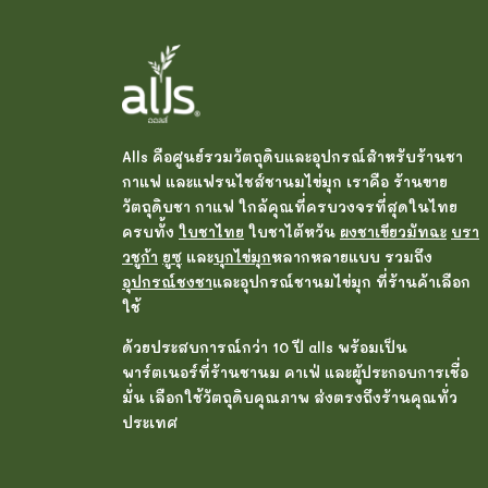
Alls คือศูนย์รวมวัตถุดิบและอุปกรณ์สำหรับร้านชา
กาแฟ และแฟรนไชส์ชานมไข่มุก เราคือ ร้านขาย
วัตถุดิบชา กาแฟ ใกล้คุณที่ครบวงจรที่สุดในไทย
ครบทั้ง
ใบชาไทย
ใบชาไต้หวัน
ผงชาเขียวมัทฉะ
บรา
วชูก้า
ยูซุ
และ
บุกไข่มุก
หลากหลายแบบ รวมถึง
อุปกรณ์ชงชา
และอุปกรณ์ชานมไข่มุก ที่ร้านค้าเลือก
ใช้
ด้วยประสบการณ์กว่า 10 ปี alls พร้อมเป็น
พาร์ตเนอร์ที่ร้านชานม คาเฟ่ และผู้ประกอบการเชื่อ
มั่น เลือกใช้วัตถุดิบคุณภาพ ส่งตรงถึงร้านคุณทั่ว
ประเทศ