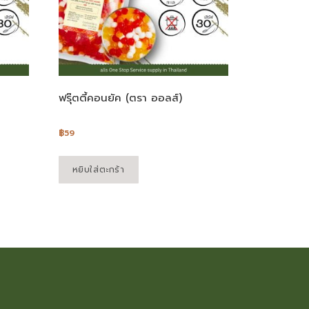
ฟรุ๊ตตี้คอนยัค (ตรา ออลส์)
฿
59
หยิบใส่ตะกร้า