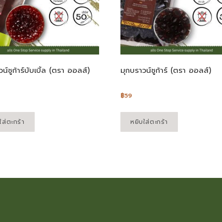
น์ชูก้าร์บับเบิ้ล (ตรา ออลส์)
มุกบราวน์ชูก้าร์ (ตรา ออลส์)
฿
59
ใส่ตะกร้า
หยิบใส่ตะกร้า