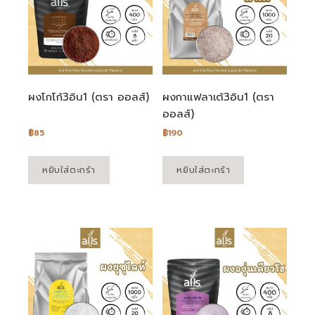
ผงโกโก้3อิน1 (ตรา ออลส์)
ผงกาแฟลาเต้3อิน1 (ตรา
ออลส์)
฿
85
฿
190
หยิบใส่ตะกร้า
หยิบใส่ตะกร้า