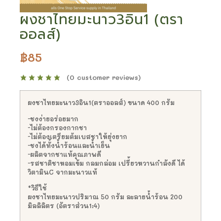
ผงชาไทยมะนาว3อิน1 (ตรา
ออลส์)
฿
85
(
0
customer reviews)
ผงชาไทยมะนาว3อิน1(ตราออลส์) ขนาด 400 กรัม
-ชงง่ายอร่อยมาก
-ไม่ต้องกรองกากชา
-ไม่ต้องเตรียมต้มเบสชาให้ยุ่งยาก
-ชงได้ทั้งน้ำร้อนและน้ำเย็น
-ผลิตจากชาแท้คุณภาพดี
-รสชาติชาหอมเข้ม กลมกล่อม เปรี้ยวหวานกำลังดี ได้
วิตามินC จากมะนาวแท้
*วิธีใช้
ผงชาไทยมะนาวปริมาณ 50 กรัม ละลายน้ำร้อน 200
มิลลิลิตร (อัตราส่วน1:4)