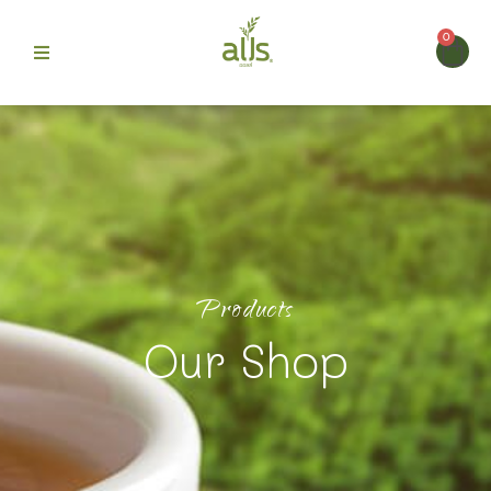
0
ก
>
> ผง
สินค้า
ผงเครื่องดื่มพร้อมชง สะดวก รสชาติกลมกล่อม
ชาไทยมะนาว3อิน1 (ตรา ออลส์)
 Alls
ม
Products
บขายดี
Our Shop
รา