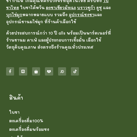
ชา กาแฟ ใกล้คุณที่ครบวงจรที่สุดในไทย ครบทั้ง
ใบ
ชาไทย
ใบชาไต้หวัน
ผงชาเขียวมัทฉะ
บราวชูก้า
ยูซุ
และ
บุกไข่มุก
หลากหลายแบบ รวมถึง
อุปกรณ์ชงชา
และ
อุปกรณ์ชานมไข่มุก ที่ร้านค้าเลือกใช้
ด้วยประสบการณ์กว่า 10 ปี alls พร้อมเป็นพาร์ตเนอร์ที่
ร้านชานม คาเฟ่ และผู้ประกอบการเชื่อมั่น เลือกใช้
วัตถุดิบคุณภาพ ส่งตรงถึงร้านคุณทั่วประเทศ
สินค้า
ใบชา
ผงเครื่องดื่ม100%
ผงเครื่องดื่มพร้อมชง