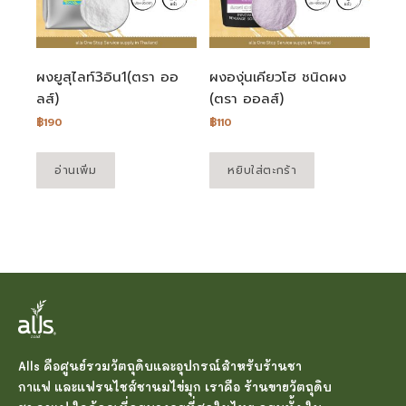
ผงยูสุไลท์3อิน1(ตรา ออ
ผงองุ่นเคียวโฮ ชนิดผง
ลส์)
(ตรา ออลส์)
฿
190
฿
110
อ่านเพิ่ม
หยิบใส่ตะกร้า
Alls คือศูนย์รวมวัตถุดิบและอุปกรณ์สำหรับร้านชา
กาแฟ และแฟรนไชส์ชานมไข่มุก เราคือ ร้านขายวัตถุดิบ