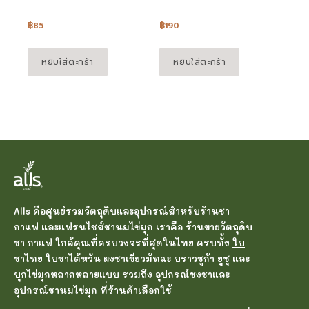
฿
85
฿
190
หยิบใส่ตะกร้า
หยิบใส่ตะกร้า
Alls คือศูนย์รวมวัตถุดิบและอุปกรณ์สำหรับร้านชา
กาแฟ และแฟรนไชส์ชานมไข่มุก เราคือ ร้านขายวัตถุดิบ
ชา กาแฟ ใกล้คุณที่ครบวงจรที่สุดในไทย ครบทั้ง
ใบ
ชาไทย
ใบชาไต้หวัน
ผงชาเขียวมัทฉะ
บราวชูก้า
ยูซุ
และ
บุกไข่มุก
หลากหลายแบบ รวมถึง
อุปกรณ์ชงชา
และ
อุปกรณ์ชานมไข่มุก ที่ร้านค้าเลือกใช้