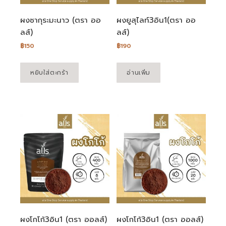
ผงซากุระมะนาว (ตรา ออ
ผงยูสุไลท์3อิน1(ตรา ออ
ลส์)
ลส์)
฿
150
฿
190
หยิบใส่ตะกร้า
อ่านเพิ่ม
ผงโกโก้3อิน1 (ตรา ออลส์)
ผงโกโก้3อิน1 (ตรา ออลส์)