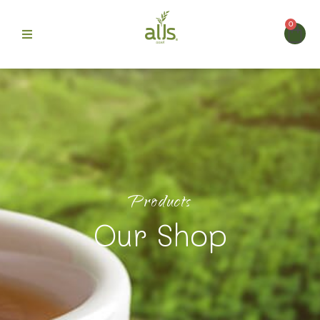
0
ก
>
> ผง
สินค้า
ผงเครื่องดื่มพร้อมชง สะดวก รสชาติกลมกล่อม
ลาเวนเดอร์ลิ้นจี่ (ตรา ออลส์)
 Alls
ม
Products
บขายดี
Our Shop
รา