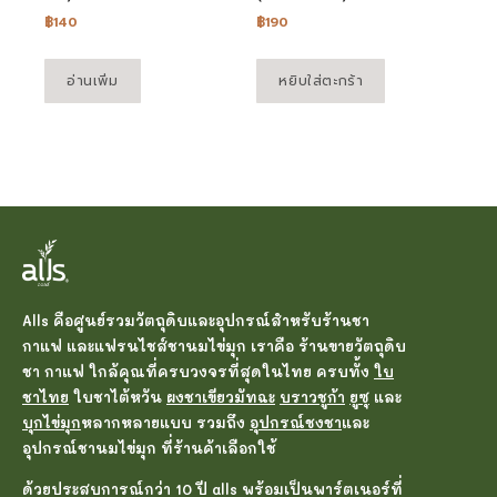
฿
140
฿
190
อ่านเพิ่ม
หยิบใส่ตะกร้า
Alls คือศูนย์รวมวัตถุดิบและอุปกรณ์สำหรับร้านชา
กาแฟ และแฟรนไชส์ชานมไข่มุก เราคือ ร้านขายวัตถุดิบ
ชา กาแฟ ใกล้คุณที่ครบวงจรที่สุดในไทย ครบทั้ง
ใบ
ชาไทย
ใบชาไต้หวัน
ผงชาเขียวมัทฉะ
บราวชูก้า
ยูซุ
และ
บุกไข่มุก
หลากหลายแบบ รวมถึง
อุปกรณ์ชงชา
และ
อุปกรณ์ชานมไข่มุก ที่ร้านค้าเลือกใช้
ด้วยประสบการณ์กว่า 10 ปี alls พร้อมเป็นพาร์ตเนอร์ที่