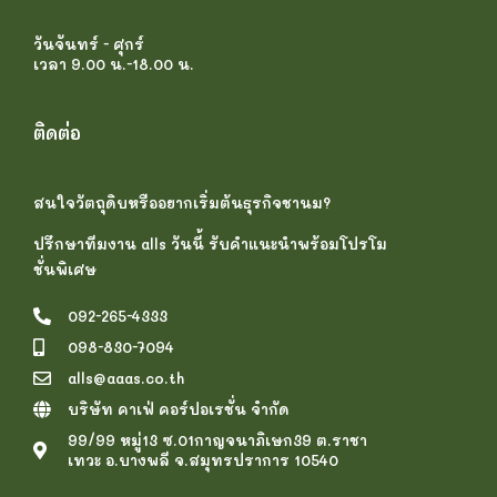
วันจันทร์ - ศุกร์
เวลา 9.00 น.-18.00 น.
ติดต่อ
สนใจวัตถุดิบหรืออยากเริ่มต้นธุรกิจชานม?
ปรึกษาทีมงาน alls วันนี้ รับคำแนะนำพร้อมโปรโม
ชั่นพิเศษ
092-265-4333
098-830-7094
alls@aaas.co.th
บริษัท คาเฟ่ คอร์ปอเรชั่น จำกัด
99/99 หมู่13 ซ.01กาญจนาภิเษก39 ต.ราชา
เทวะ อ.บางพลี จ.สมุทรปราการ 10540