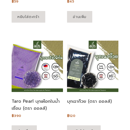
฿
59
฿
45
หยิบใส่ตะกร้า
อ่านเพิ่ม
Taro Pearl บุกเผือกในน้ำ
บุกเฉาก๊วย (ตรา ออลส์)
เชื่อม (ตรา ออลส์)
฿
390
฿
120