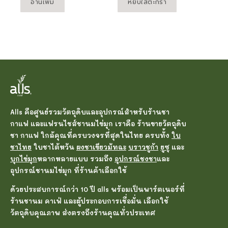
อ่านเพิ่ม
หยิบใส่ตะกร้า
Alls คือศูนย์รวมวัตถุดิบและอุปกรณ์สำหรับร้านชา
กาแฟ และแฟรนไชส์ชานมไข่มุก เราคือ ร้านขายวัตถุดิบ
ชา กาแฟ ใกล้คุณที่ครบวงจรที่สุดในไทย ครบทั้ง
ใบ
ชาไทย
ใบชาไต้หวัน
ผงชาเขียวมัทฉะ
บราวชูก้า
ยูซุ
และ
บุกไข่มุก
หลากหลายแบบ รวมถึง
อุปกรณ์ชงชา
และ
อุปกรณ์ชานมไข่มุก ที่ร้านค้าเลือกใช้
ด้วยประสบการณ์กว่า 10 ปี alls พร้อมเป็นพาร์ตเนอร์ที่
ร้านชานม คาเฟ่ และผู้ประกอบการเชื่อมั่น เลือกใช้
วัตถุดิบคุณภาพ ส่งตรงถึงร้านคุณทั่วประเทศ