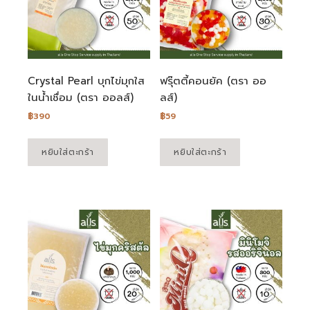
Crystal Pearl บุกไข่มุกใส
ฟรุ๊ตตี้คอนยัค (ตรา ออ
ในน้ำเชื่อม (ตรา ออลส์)
ลส์)
฿
390
฿
59
หยิบใส่ตะกร้า
หยิบใส่ตะกร้า