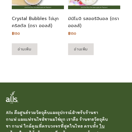
Crystal Bubbles ไข่มุก
มินิโมจิ รสออริจินอล (ตรา
คริสตัล (ตรา ออลส์)
ออลส์)
฿
150
฿
150
อ่านเพิ่ม
อ่านเพิ่ม
Alls คือศูนย์รวมวัตถุดิบและอุปกรณ์สำหรับร้านชา
กาแฟ และแฟรนไชส์ชานมไข่มุก เราคือ ร้านขายวัตถุดิบ
ชา กาแฟ ใกล้คุณที่ครบวงจรที่สุดในไทย ครบทั้ง
ใบ