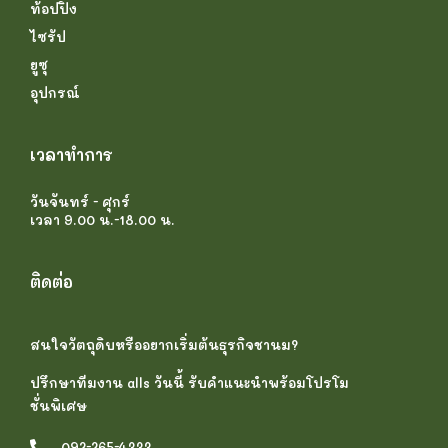
ท้อปปิ้ง
ไซรัป
ยูซุ
อุปกรณ์
เวลาทำการ
วันจันทร์ - ศุกร์
เวลา 9.00 น.-18.00 น.
ติดต่อ
สนใจวัตถุดิบหรืออยากเริ่มต้นธุรกิจชานม?
ปรึกษาทีมงาน alls วันนี้ รับคำแนะนำพร้อมโปรโม
ชั่นพิเศษ
092-265-4333