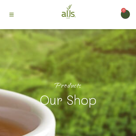
0
ก
>
สินค้า
ท้อปปิ้งเครื่องดื่มพรีเมียม เติมเสน่ห์และความอร่อยให้ทุก
> เม็ดไข่มุก (ตรา ออลส์)
 Alls
แก้ว
ม
Products
บขายดี
Our Shop
รา