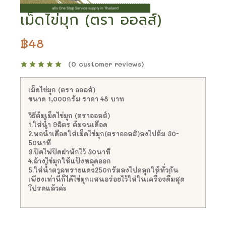
เม็ดไข่มุก (ตรา ออลส์)
฿
48
(
0
customer reviews)
เม็ดไข่มุก (ตรา ออลส์)
ขนาด 1,000กรัม ราคา 48 บาท
วิธีต้มเม็ดไข่มุก (ตราออลส์)
1.ใส่น้ำ 9ลิตร ต้มจนเดือด
2.พอน้ำเดือดใส่เม็ดไข่มุก(ตราออลส์)ลงไปต้ม 30-
50นาที
3.ปิดไฟปิดฝาพักไว้ 30นาที
4.ล้างไข่มุกให้แป้งหลุดออก
5.ใส่น้ำตาลทรายแดง250กรัมลงไปคลุกให้ทั่วกัน
เพียงเท่านี้ก็ได้ไข่มุกแสนอร่อยไว้ใส่ในเครื่องดื่มสุด
โปรดแล้วค่ะ