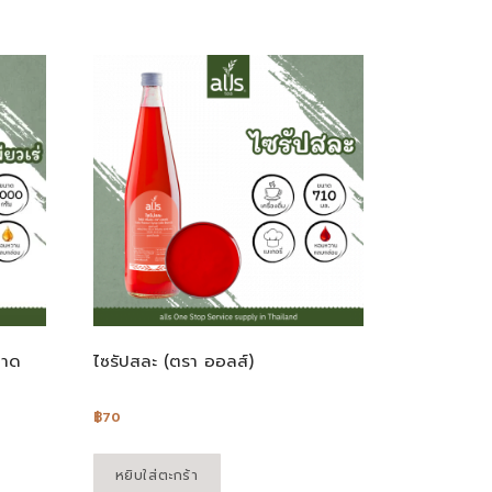
นาด
ไซรัปสละ (ตรา ออลส์)
฿
70
หยิบใส่ตะกร้า