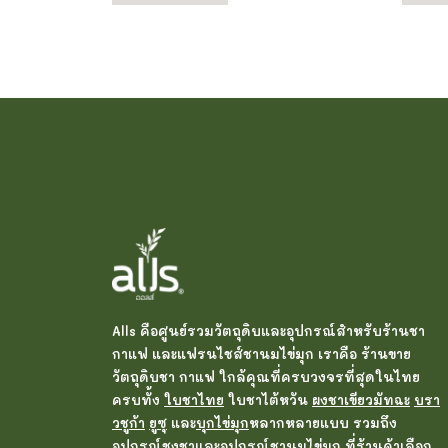
Alls คือศูนย์รวมวัตถุดิบและอุปกรณ์สำหรับร้านชา
กาแฟ และแฟรนไชส์ชานมไข่มุก เราคือ ร้านขาย
วัตถุดิบชา กาแฟ ใกล้คุณที่ครบวงจรที่สุดในไทย
ครบทั้ง
ใบชาไทย
ใบชาไต้หวัน
ผงชาเขียวมัทฉะ
บรา
วชูก้า
ยูซุ
และ
บุกไข่มุก
หลากหลายแบบ รวมถึง
อุปกรณ์ชงชา
และอุปกรณ์ชานมไข่มุก ที่ร้านค้าเลือก