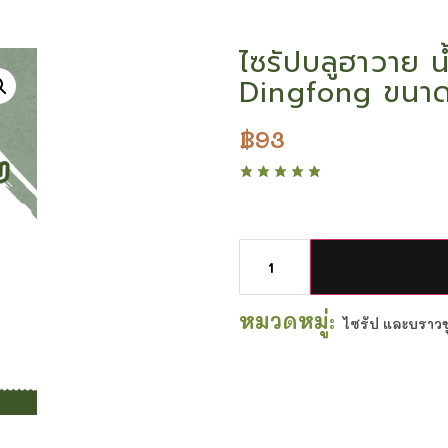
ไซรัปบลูฮาวาย น้
Dingfong ขนาด
฿
93
หมวดหมู่:
ไซรัป และบราวชูก