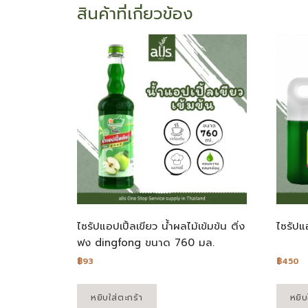
สินค้าที่เกี่ยวข้อง
ไซรัปแอปเปิ้ลเขียว น้ำผลไม้เข้มข้น ติ่ง
ไซรัปแ
ฟง dingfong ขนาด 760 มล.
฿
93
฿
450
หยิบใส่ตะกร้า
หยิบ