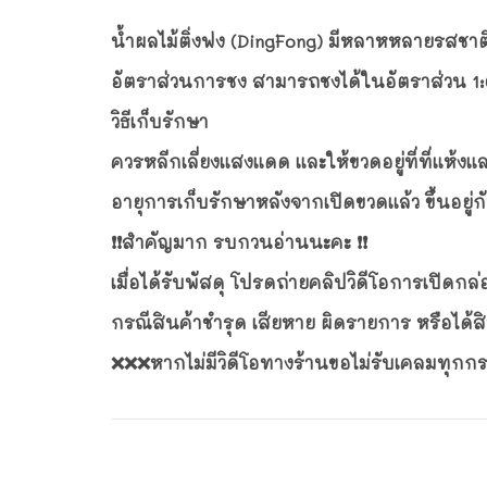
น้ำผลไม้ติ่งฟง (DingFong) มีหลาหหลายรสชาต
อัตราส่วนการชง สามารถชงได้ในอัตราส่วน 1:6
วิธีเก็บรักษา
ควรหลีกเลี่ยงแสงแดด และให้ขวดอยู่ที่ที่แห้งแล
อายุการเก็บรักษาหลังจากเปิดขวดแล้ว ขึ้นอยู่ก
❗️❗️สำคัญมาก รบกวนอ่านนะคะ ❗️❗️
เมื่อได้รับพัสดุ โปรดถ่ายคลิปวิดีโอการเปิด
กรณีสินค้าชำรุด เสียหาย ผิดรายการ หรือได้ส
❌❌❌หากไม่มีวิดีโอทางร้านขอไม่รับเคลมทุกก