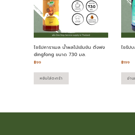
ไซรัปคาราเมล น้ำผลไม้เข้มข้น ติ่งฟง
ไซรัปบ
dingfong ขนาด 730 มล.
฿
99
฿
199
หยิบใส่ตะกร้า
อ่านเ