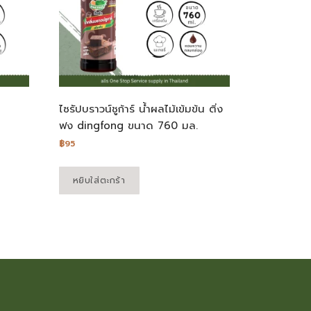
ไซรัปบราวน์ชูก้าร์ น้ำผลไม้เข้มข้น ติ่ง
ฟง dingfong ขนาด 760 มล.
฿
95
หยิบใส่ตะกร้า