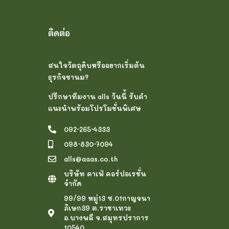
ติดต่อ
สนใจวัตถุดิบหรืออยากเริ่มต้น
ธุรกิจชานม?
ปรึกษาทีมงาน alls วันนี้ รับคำ
แนะนำพร้อมโปรโมชั่นพิเศษ
092-265-4333
098-830-7094
alls@aaas.co.th
บริษัท คาเฟ่ คอร์ปอเรชั่น
จำกัด
99/99 หมู่13 ซ.01กาญจนา
ภิเษก39 ต.ราชาเทวะ
อ.บางพลี จ.สมุทรปราการ
10540