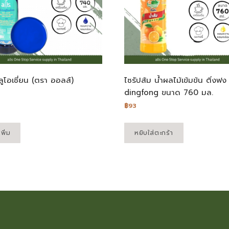
ลูโอเชี่ยน (ตรา ออลส์)
ไซรัปส้ม น้ำผลไม้เข้มข้น ติ่งฟง
dingfong ขนาด 760 มล.
฿
93
พิ่ม
หยิบใส่ตะกร้า