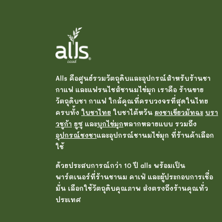
Alls คือศูนย์รวมวัตถุดิบและอุปกรณ์สำหรับร้านชา
กาแฟ และแฟรนไชส์ชานมไข่มุก เราคือ ร้านขาย
วัตถุดิบชา กาแฟ ใกล้คุณที่ครบวงจรที่สุดในไทย
ครบทั้ง
ใบชาไทย
ใบชาไต้หวัน
ผงชาเขียวมัทฉะ
บรา
วชูก้า
ยูซุ
และ
บุกไข่มุก
หลากหลายแบบ รวมถึง
อุปกรณ์ชงชา
และอุปกรณ์ชานมไข่มุก ที่ร้านค้าเลือก
ใช้
ด้วยประสบการณ์กว่า 10 ปี alls พร้อมเป็น
พาร์ตเนอร์ที่ร้านชานม คาเฟ่ และผู้ประกอบการเชื่อ
มั่น เลือกใช้วัตถุดิบคุณภาพ ส่งตรงถึงร้านคุณทั่ว
ประเทศ