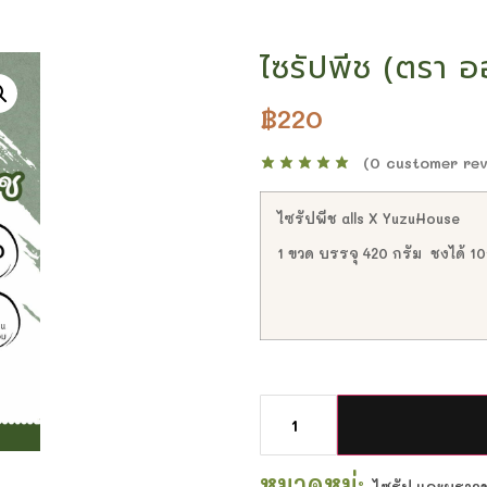
ไซรัปพีช (ตรา 
฿
220
(
0
customer rev
ไซรัปพีช alls X YuzuHouse
1 ขวด บรรจุ 420 กรัม ชงได้ 10
หมวดหมู่:
ไซรัป และบราวชูก