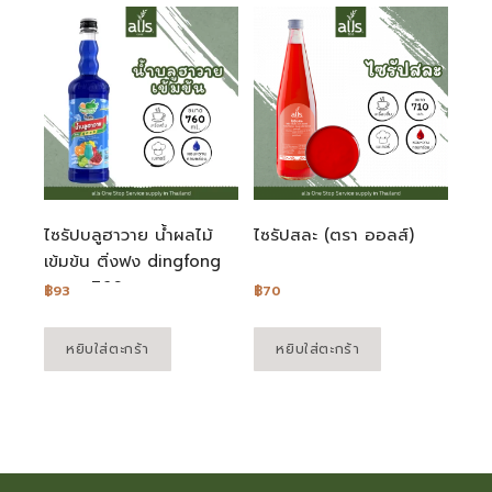
ไซรัปบลูฮาวาย น้ำผลไม้
ไซรัปสละ (ตรา ออลส์)
เข้มข้น ติ่งฟง dingfong
ขนาด 760 มล.
฿
93
฿
70
หยิบใส่ตะกร้า
หยิบใส่ตะกร้า