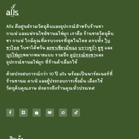
Alls คือศูนย์รวมวัตถุดิบและอุปกรณ์สำหรับร้านชา
กาแฟ และแฟรนไชส์ชานมไข่มุก เราคือ ร้านขายวัตถุดิบ
ชา กาแฟ ใกล้คุณที่ครบวงจรที่สุดในไทย ครบทั้ง
ใบ
ชาไทย
ใบชาไต้หวัน
ผงชาเขียวมัทฉะ
บราวชูก้า
ยูซุ
และ
บุกไข่มุก
หลากหลายแบบ รวมถึง
อุปกรณ์ชงชา
และ
อุปกรณ์ชานมไข่มุก ที่ร้านค้าเลือกใช้
ด้วยประสบการณ์กว่า 10 ปี alls พร้อมเป็นพาร์ตเนอร์ที่
ร้านชานม คาเฟ่ และผู้ประกอบการเชื่อมั่น เลือกใช้
วัตถุดิบคุณภาพ ส่งตรงถึงร้านคุณทั่วประเทศ