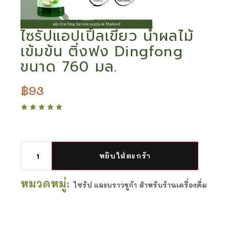
ไซรัปแอปเปิ้ลเขียว น้ำผลไม้
เข้มข้น ติ่งฟง Dingfong
ขนาด 760 มล.
฿
93
หยิบใส่ตะกร้า
หมวดหมู่:
ไซรัป และบราวชูก้า สำหรับร้านเครื่องดื่ม