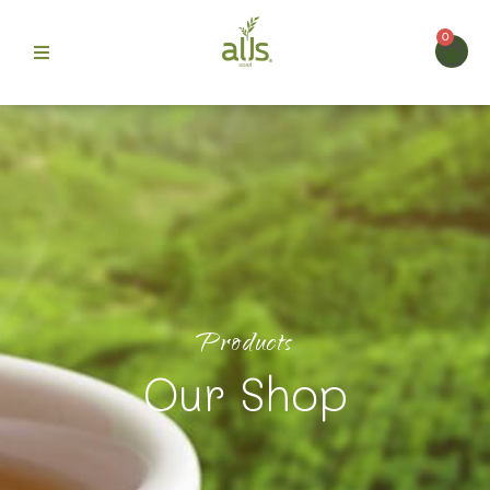
0
ก
>
> ไซรัป
สินค้า
ไซรัป และบราวชูก้า สำหรับร้านเครื่องดื่ม
แอปเปิ้ลเขียว น้ำผลไม้เข้มข้น ติ่งฟง
 Alls
dingfong ขนาด 760 มล.
ม
บขายดี
Products
รา
Our Shop