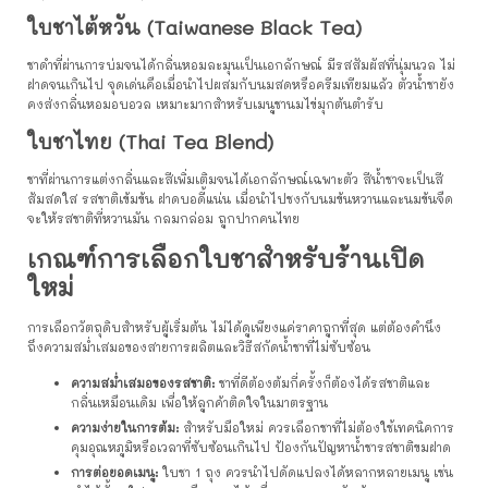
ใบชาไต้หวัน (Taiwanese Black Tea)
ชาดำที่ผ่านการบ่มจนได้กลิ่นหอมละมุนเป็นเอกลักษณ์ มีรสสัมผัสที่นุ่มนวล ไม่
ฝาดจนเกินไป จุดเด่นคือเมื่อนำไปผสมกับนมสดหรือครีมเทียมแล้ว ตัวน้ำชายัง
คงส่งกลิ่นหอมอบอวล เหมาะมากสำหรับเมนูชานมไข่มุกต้นตำรับ
ใบชาไทย (Thai Tea Blend)
ชาที่ผ่านการแต่งกลิ่นและสีเพิ่มเติมจนได้เอกลักษณ์เฉพาะตัว สีน้ำชาจะเป็นสี
ส้มสดใส รสชาติเข้มข้น ฝาดบอดี้แน่น เมื่อนำไปชงกับนมข้นหวานและนมข้นจืด
จะให้รสชาติที่หวานมัน กลมกล่อม ถูกปากคนไทย
เกณฑ์การเลือกใบชาสำหรับร้านเปิด
ใหม่
การเลือกวัตถุดิบสำหรับผู้เริ่มต้น ไม่ได้ดูเพียงแค่ราคาถูกที่สุด แต่ต้องคำนึง
ถึงความสม่ำเสมอของสายการผลิตและวิธีสกัดน้ำชาที่ไม่ซับซ้อน
ความสม่ำเสมอของรสชาติ:
ชาที่ดีต้องต้มกี่ครั้งก็ต้องได้รสชาติและ
กลิ่นเหมือนเดิม เพื่อให้ลูกค้าติดใจในมาตรฐาน
ความง่ายในการต้ม:
สำหรับมือใหม่ ควรเลือกชาที่ไม่ต้องใช้เทคนิคการ
คุมอุณหภูมิหรือเวลาที่ซับซ้อนเกินไป ป้องกันปัญหาน้ำชารสชาติขมฝาด
การต่อยอดเมนู:
ใบชา 1 ถุง ควรนำไปดัดแปลงได้หลากหลายเมนู เช่น