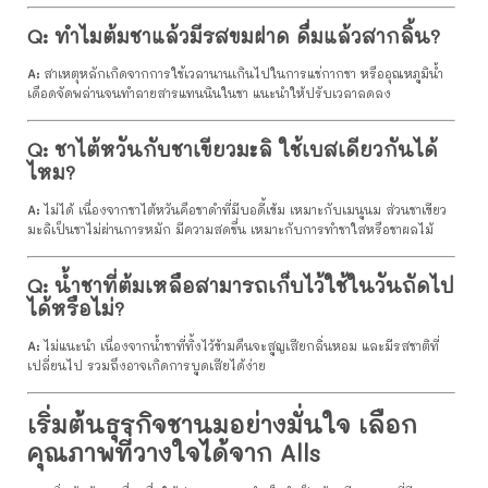
Q: ทำไมต้มชาแล้วมีรสขมฝาด ดื่มแล้วสากลิ้น?
A:
สาเหตุหลักเกิดจากการใช้เวลานานเกินไปในการแช่กากชา หรืออุณหภูมิน้ำ
เดือดจัดพล่านจนทำลายสารแทนนินในชา แนะนำให้ปรับเวลาลดลง
Q: ชาไต้หวันกับชาเขียวมะลิ ใช้เบสเดียวกันได้
ไหม?
A:
ไม่ได้ เนื่องจากชาไต้หวันคือชาดำที่มีบอดี้เข้ม เหมาะกับเมนูนม ส่วนชาเขียว
มะลิเป็นชาไม่ผ่านการหมัก มีความสดชื่น เหมาะกับการทำชาใสหรือชาผลไม้
Q: น้ำชาที่ต้มเหลือสามารถเก็บไว้ใช้ในวันถัดไป
ได้หรือไม่?
A:
ไม่แนะนำ เนื่องจากน้ำชาที่ทิ้งไว้ข้ามคืนจะสูญเสียกลิ่นหอม และมีรสชาติที่
เปลี่ยนไป รวมถึงอาจเกิดการบูดเสียได้ง่าย
เริ่มต้นธุรกิจชานมอย่างมั่นใจ เลือก
คุณภาพที่วางใจได้จาก Alls