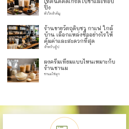
เทคนิคคัดเกรดใบชาและท็อป
ปิ้ง
หัวใจสำคัญ
ร้านขายวัตถุดิบชา กาแฟ ใกล้
บ้าน เลือกแหล่งซื้ออย่างไรให้
คุ้มค่าและสะดวกที่สุด
สำหรับผู้ป
ผงครีมเทียมแบบไหนเหมาะกับ
ร้านชานม
ชานมไข่มุก