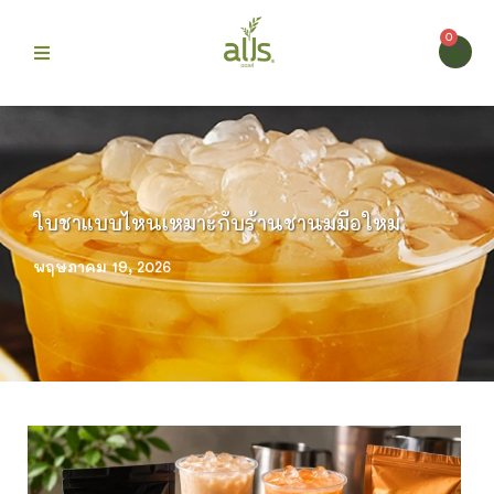
0
ก
 Alls
ใบชาแบบไหนเหมาะกับร้านชานมมือใหม่
ม
พฤษภาคม 19, 2026
บขายดี
รา