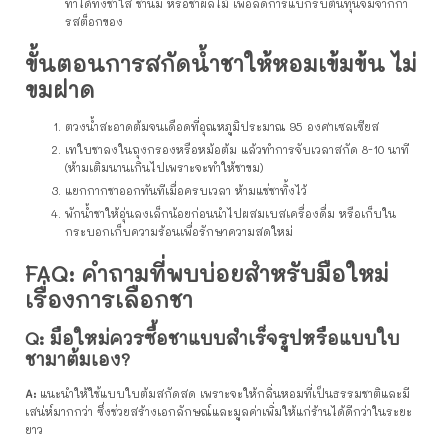
ทำได้ทั้งชาใส ชานม หรือชาผลไม้ เพื่อลดการแบกรับต้นทุนจมจากกา
รสต็อกของ
ขั้นตอนการสกัดน้ำชาให้หอมเข้มข้น ไม่
ขมฝาด
ตวงน้ำสะอาดต้มจนเดือดที่อุณหภูมิประมาณ 95 องศาเซลเซียส
เทใบชาลงในถุงกรองหรือหม้อต้ม แล้วทำการจับเวลาสกัด 8-10 นาที
(ห้ามเติมนานเกินไปเพราะจะทำให้ชาขม)
แยกกากชาออกทันทีเมื่อครบเวลา ห้ามแช่ชาทิ้งไว้
พักน้ำชาให้อุ่นลงเล็กน้อยก่อนนำไปผสมเบสเครื่องดื่ม หรือเก็บใน
กระบอกเก็บความร้อนเพื่อรักษาความสดใหม่
FAQ: คำถามที่พบบ่อยสำหรับมือใหม่
เรื่องการเลือกชา
Q: มือใหม่ควรซื้อชาแบบสำเร็จรูปหรือแบบใบ
ชามาต้มเอง?
A:
แนะนำให้ใช้แบบใบต้มสกัดสด เพราะจะให้กลิ่นหอมที่เป็นธรรมชาติและมี
เสน่ห์มากกว่า ซึ่งช่วยสร้างเอกลักษณ์และมูลค่าเพิ่มให้แก่ร้านได้ดีกว่าในระยะ
ยาว