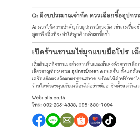
Q: มีงบประมาณจำกัด ควรเลือกซื้ออุปกรณ์ช
A:
ควรให้ความสำคัญกับอุปกรณ์ตวงวัด เช่น เครื่องชั
สูตรคือสิ่งที่จะทำให้ลูกค้ากลับมาซื้อซ้ำ
เปิดร้านชานมไข่มุกแบบมือโปร เลื
เริ่มต้นธุรกิจชานมอย่างราบรื่นและมั่นคงด้วยการเลือ
เชี่ยวชาญที่รวบรวม
อุปกรณ์ชงชา
ครบครัน ตั้งแต่ถัง
เครื่องมือตวงวัดมาตรฐานสากล พร้อมให้คำปรึกษาใน
ร้านใหม่ของคุณขับเคลื่อนได้อย่างมืออาชีพตั้งแต่วัน
Web:
alls.co.th
โทร:
092-265-4333
,
098-830-7094