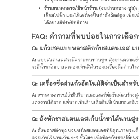
ร้านขนาดกลาง/มีหน้าร้าน (งบปานกลาง-สูง):
ค
เชื่อมไฟฟ้า และใช้เครื่องปั่นกำลังวัตต์สูง เพื
ได้อย่างมีประสิทธิภาพ
FAQ: คำถามที่พบบ่อยในการเลือกซ
Q: แก้วเชคแบบพลาสติกกับสแตนเลส แบบ
A:
แบบสแตนเลสจะมีความทนทานสูง ส่งผ่านความเย็นได้
จะมีน้ำหนักเบาและมองเห็นสีสันของเครื่องดื่มด้านใน
Q: เครื่องซีลฝาแก้วอัตโนมัติจำเป็นสำหรั
A:
หากคาดการณ์ว่ามีปริมาณออเดอร์ต่อวันค่อนข้างส
แรงงานได้มาก แต่หากเป็นร้านเริ่มต้นที่เน้นขายเดลิเ
Q: ถังพักชาสแตนเลสเก็บน้ำชาได้นานสูงสุ
A:
ถังพลาสติกบุฉนวนหรือสแตนเลสที่มีคุณภาพจะเก็บอ
ควรเก็บไว้นานเกิน 4-6 ชั่วโมง เพื่อป้องกันชาเปลี่ยน