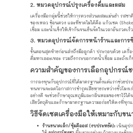
2. หมวดอุปกรณ์ปรุงเครื่องดื่มและผสม
เครื่องมือกลุ่มนี้ช่วยให้การตวงส่วนผสมแม่นยำ รสชาติ
ของเหลว ช้อนตวง และที่ขาดไม่ได้คือ แก้วเชค (Sha
เชื่อม และน้ำแข็งให้เข้ากันจนเย็นจัดในเวลาอันรวดเร็ว
3. หมวดอุปกรณ์จัดการหน้าร้านและการซ
ขั้นตอนสุดท้ายก่อนส่งถึงมือลูกค้า ประกอบด้วย เครื่อง
ดื่มหกเลอะเทอะ รวมถึงกระบอกกดน้ำเชื่อม และถังเก
ความสำคัญของการเลือกอุปกรณ์ช
การลงทุนกับอุปกรณ์ที่ได้มาตรฐานตั้งแต่แรกช่วยประหยั
ทนทานจะลดโอกาสการชำรุดเสียหายระหว่างชั่วโมงเร่ง
อย่างดี จะช่วยรักษาอุณหภูมิและกลิ่นหอมของชาไว้ได้น
เสียวัตถุดิบและรักษามาตรฐานความอร่อยให้คงที่ทุกแ
วิธีจัดเซตเครื่องมือให้เหมาะกั
ร้านขนาดเล็ก/ซุ้มคีออส (งบประหยัด):
เน้นอุป
ใช้
อุปกรณ์ชงชา
พื้นฐานอย่างแก้วตวงและช้อนค