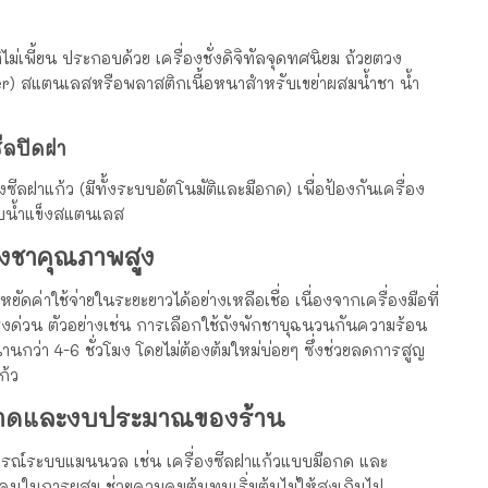
ไม่เพี้ยน ประกอบด้วย เครื่องชั่งดิจิทัลจุดทศนิยม ถ้วยตวง
ker) สแตนเลสหรือพลาสติกเนื้อหนาสำหรับเขย่าผสมน้ำชา น้ำ
ีลปิดฝา
ซีลฝาแก้ว (มีทั้งระบบอัตโนมัติและมือกด) เพื่อป้องกันเครื่อง
็บน้ำแข็งสแตนเลส
งชาคุณภาพสูง
ดค่าใช้จ่ายในระยะยาวได้อย่างเหลือเชื่อ เนื่องจากเครื่องมือที่
ด่วน ตัวอย่างเช่น การเลือกใช้ถังพักชาบุฉนวนกันความร้อน
านกว่า 4-6 ชั่วโมง โดยไม่ต้องต้มใหม่บ่อยๆ ซึ่งช่วยลดการสูญ
ก้ว
บขนาดและงบประมาณของร้าน
กรณ์ระบบแมนนวล เช่น เครื่องซีลฝาแก้วแบบมือกด และ
นในการผสม ช่วยควบคุมต้นทุนเริ่มต้นไม่ให้สูงเกินไป